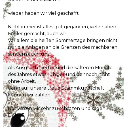
wieder haben wir viel geschafft.
Nicht immer ist alles gut gegangen, viele haben
Fehler gemacht, auch wir….
Vor allem die heißen Sommertage bringen nicht
nur die Anlagen an die Grenzen des machbaren,
sondern auch uns.
Als Ausgleich hierfür sind die kälteren Monate
des Jahres etwas ruhiger und dennoch nicht
ohne Arbeit,
denn auf unsere treue Stammkundschaft
können wir zählen.
Das wissen wir sehr zu schätzen und sagen
DANKE!