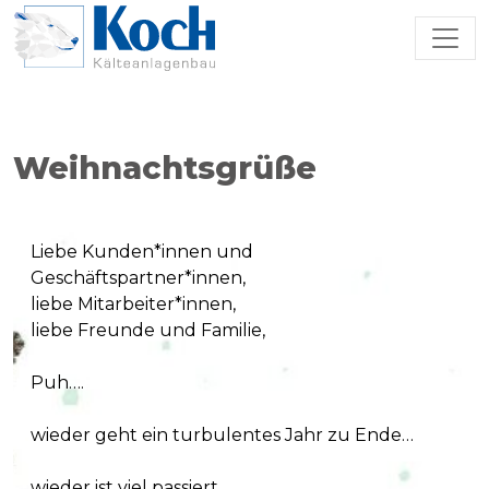
Zum Hauptinhalt springen
Weihnachtsgrüße
Liebe Kunden*innen und
Geschäftspartner*innen,
liebe Mitarbeiter*innen,
liebe Freunde und Familie,
Puh….
wieder geht ein turbulentes Jahr zu Ende…
wieder ist viel passiert…