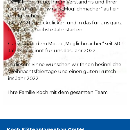
Dank Ihrer Treue, Ihrem Verständnis und Ihrer
Geduld können wir als „Möglichmacher“ auf ein
erfolgreiches
Jahr 2021 zurückblicken und in das für uns ganz
besondere nächste Jahr starten.
Ganz unter dem Motto „Möglichmacher“ seit 30
Jahren beginnt für uns das Jahr 2022.
In diesem Sinne wünschen wir Ihnen besinnliche
Weihnachtsfeiertage und einen guten Rutsch
ins Jahr 2022.
Ihre Familie Koch mit dem gesamten Team
Koch Kälteanlagenbau GmbH