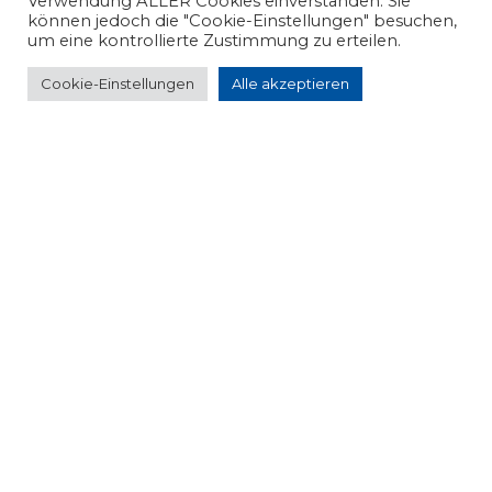
Verwendung ALLER Cookies einverstanden. Sie
können jedoch die "Cookie-Einstellungen" besuchen,
um eine kontrollierte Zustimmung zu erteilen.
Cookie-Einstellungen
Alle akzeptieren
Hier klicken um ein
Beratungsgespräch
anzufragen
Was wir für Sie tun können