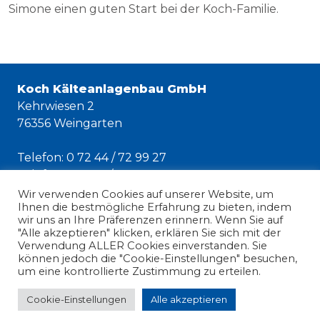
Simone einen guten Start bei der Koch-Familie.
Koch Kälteanlagenbau GmbH
Kehrwiesen 2
76356 Weingarten
Telefon: 0 72 44 / 72 99 27
Telefax: 0 72 44 / 72 99 22
E-Mail:
info@koch-kaelte.de
Wir verwenden Cookies auf unserer Website, um
Ihnen die bestmögliche Erfahrung zu bieten, indem
Notdienst: 0 72 44 / 72 99 255
wir uns an Ihre Präferenzen erinnern. Wenn Sie auf
"Alle akzeptieren" klicken, erklären Sie sich mit der
Impressum
Verwendung ALLER Cookies einverstanden. Sie
können jedoch die "Cookie-Einstellungen" besuchen,
AGB
um eine kontrollierte Zustimmung zu erteilen.
Datenschutzerklärung
Cookie-Einstellungen
Alle akzeptieren