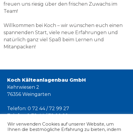
freuen uns riesig über den frischen Zuwachs im
Team!
Willkommen bei Koch – wir wünschen euch einen
spannenden Start, viele neue Erfahrungen und
natürlich ganz viel Spaß beim Lernen und
Mitanpacken!
Koch Kälteanlagenbau GmbH
Kehrwiesen 2
76356 Weingarten
Telefon: 0 72 44 / 72 99 27
Telefax: 0 72 44 / 72 99 22
E-Mail:
info@koch-kaelte.de
Wir verwenden Cookies auf unserer Website, um
Ihnen die bestmögliche Erfahrung zu bieten, indem
Notdienst: 0 72 44 / 72 99 255