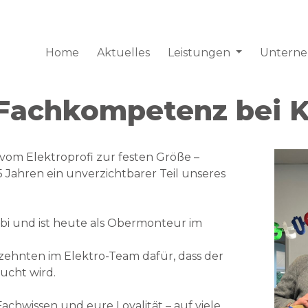
Home
Aktuelles
Leistungen
Untern
 Fachkompetenz bei 
om Elektroprofi zur festen Größe –
15 Jahren ein unverzichtbarer Teil unseres
zubi und ist heute als Obermonteur im
rzehnten im Elektro-Team dafür, dass der
ucht wird.
achwissen und eure Loyalität – auf viele