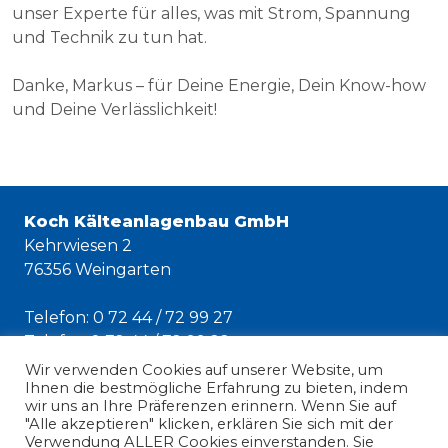
unser Experte für alles, was mit Strom, Spannung
und Technik zu tun hat.
Danke, Markus – für Deine Energie, Dein Know-how
und Deine Verlässlichkeit!
Koch Kälteanlagenbau GmbH
Kehrwiesen 2
76356 Weingarten
Telefon: 0 72 44 / 72 99 27
Telefax: 0 72 44 / 72 99 22
E-Mail:
info@koch-kaelte.de
Wir verwenden Cookies auf unserer Website, um
Ihnen die bestmögliche Erfahrung zu bieten, indem
Notdienst: 0 72 44 / 72 99 255
wir uns an Ihre Präferenzen erinnern. Wenn Sie auf
"Alle akzeptieren" klicken, erklären Sie sich mit der
Impressum
Verwendung ALLER Cookies einverstanden. Sie